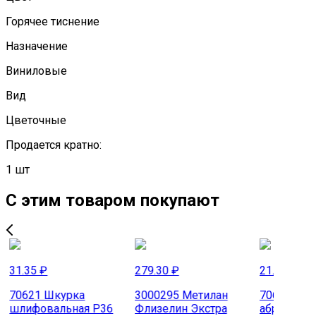
Горячее тиснение
Назначение
Виниловые
Вид
Цветочные
Продается кратно:
1 шт
С этим товаром пoкупают
31.35 ₽
279.30 ₽
21.85 ₽
70621 Шкурка
3000295 Метилан
70610 Сетк
шлифовальная Р36
Флизелин Экстра
абразивная