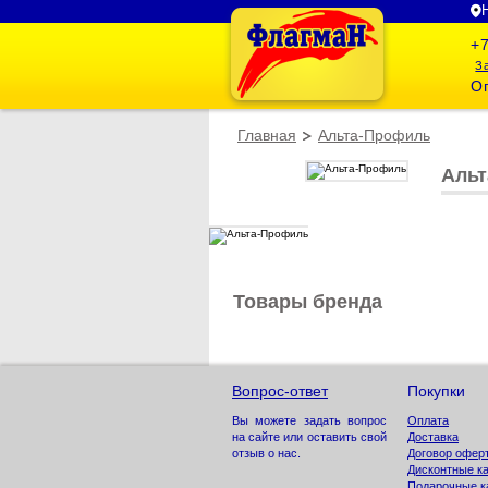
+7
З
Оп
Главная
Альта-Профиль
Аль
Товары бренда
Вопрос-ответ
Покупки
Оплата
Вы можете задать вопрос
Доставка
на сайте или оставить свой
Договор офер
отзыв о нас.
Дисконтные к
Подарочные к