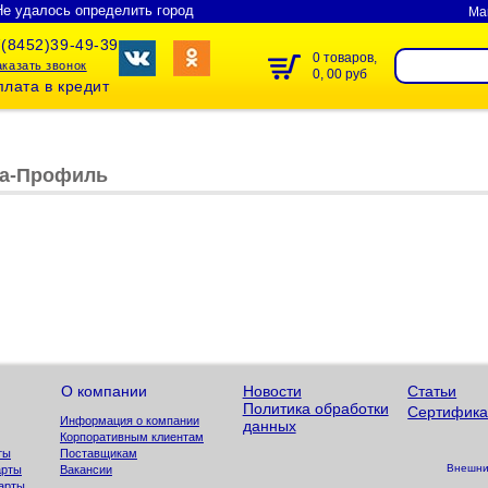
Не удалось определить город
Ма
(8452)39-49-39
0 товаров,
аказать звонок
0, 00 руб
лата в кредит
та-Профиль
О компании
Новости
Статьи
Политика обработки
Сертифика
Информация о компании
данных
Корпоративным клиентам
ты
Поставщикам
Внешний
арты
Вакансии
арты