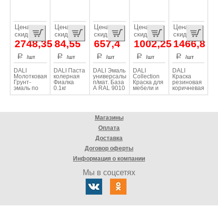
Цена со
Цена со
Цена со
Цена со
Цена со
скидкой
скидкой
скидкой
скидкой
скидкой
2748,35
84,55
657,4
1002,25
1466,8
/шт
/шт
/шт
/шт
/шт
DALI
DALI Паста
DALI Эмаль
DALI
DALI
Молотковая
колерная
универсальная
Collection
Краска
Грунт-
Фиалка
п/мат. База
Краска для
резиновая
эмаль по
0.1кг
А RAL 9010
мебели и
коричневая
ржавчине
0.9кг
дерева
3кг
Серый 2л
база C
0.85л
Магазины
Оплата
Доставка
Договор оферты
Информация о компании
Мы в соцсетях