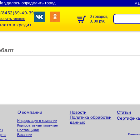
Не удалось определить город
Ма
(8452)39-49-39
0 товаров,
аказать звонок
0, 00 руб
лата в кредит
обалт
О компании
Новости
Статьи
Политика обработки
Сертифика
Информация о компании
данных
Корпоративным клиентам
ты
Поставщикам
Внешний
арты
Вакансии
арты