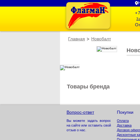
+7
З
Оп
Главная
Новобалт
Нов
Товары бренда
Вопрос-ответ
Покупки
Оплата
Вы можете задать вопрос
Доставка
на сайте или оставить свой
Договор офер
отзыв о нас.
Дисконтные к
Подарочные к