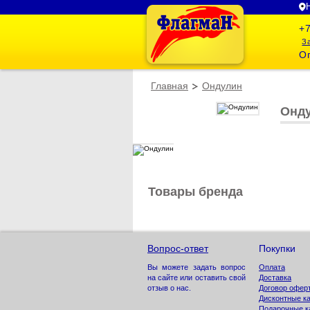
+7
З
Оп
Главная
Ондулин
Онд
Товары бренда
Вопрос-ответ
Покупки
Оплата
Вы можете задать вопрос
Доставка
на сайте или оставить свой
Договор офер
отзыв о нас.
Дисконтные к
Подарочные к