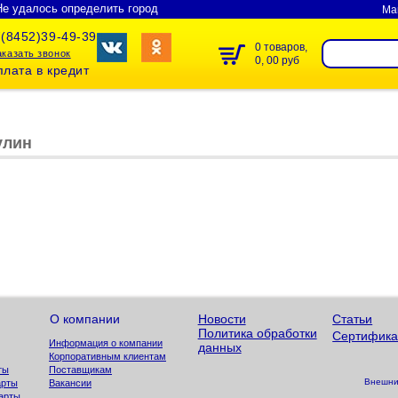
Не удалось определить город
Ма
(8452)39-49-39
0 товаров,
аказать звонок
0, 00 руб
лата в кредит
улин
О компании
Новости
Статьи
Политика обработки
Сертифика
Информация о компании
данных
Корпоративным клиентам
ты
Поставщикам
Внешний
арты
Вакансии
арты