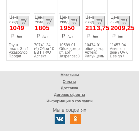
Цена со
Цена со
Цена со
Цена со
Цена со
скидкой
скидкой
скидкой
скидкой
скидкой
1049
1805
1950
2113,75
2009,25
/шт
/шт
/шт
/шт
/шт
Грунт-
70741-24
10589-01
10474-01
11457-04
эмаль 3-в-1
(6) Обои 10
Обои декор
обои декор
Авиньон
РжавоStop
ВВ ГТ ФО
г.т. арт
Артекс
фон / OVK
Профи
Аспект
Jasper cet 3
Рапунцель
Design /
0.9кг серая
Донателла
фон
Артекс /
RAL 7042
10м*1,06 м
1,06*10м
Росиия
(6)
1,06m*10,05m
(6)
Магазины
Оплата
Доставка
Договор оферты
Информация о компании
Мы в соцсетях